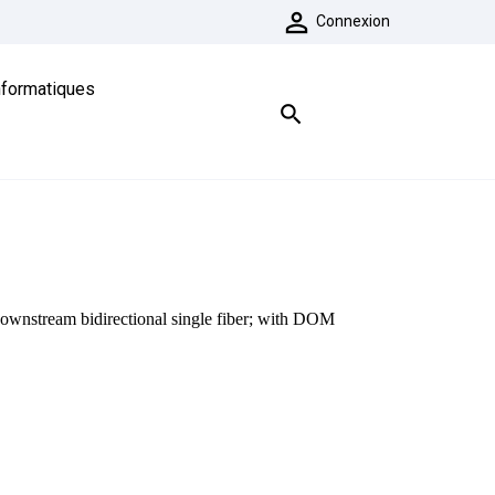

Connexion
nformatiques

stream bidirectional single fiber; with DOM