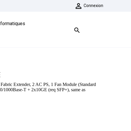

Connexion
nformatiques

E
Fabric Extender, 2 AC PS, 1 Fan Module (Standard
100/1000Base-T + 2x10GE (req SFP+), same as